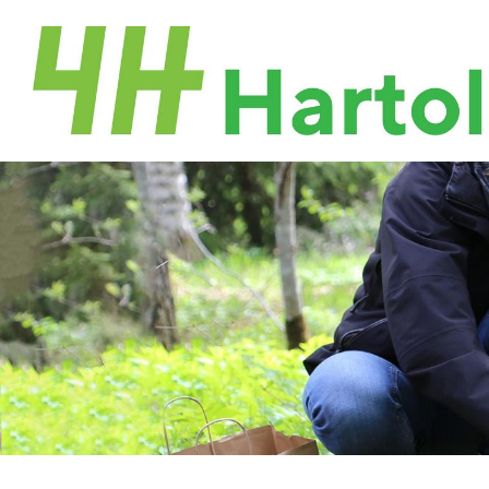
Siirry
sivun
sisältöön