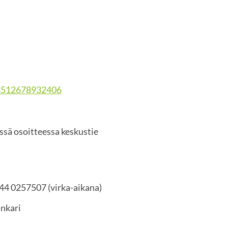
03512678932406
ssä osoitteessa keskustie
44 0257507 (virka-aikana)
nkari