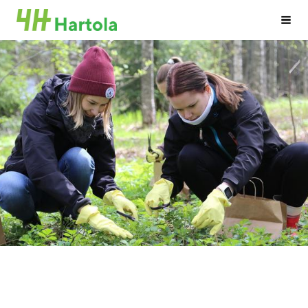
Siirry
Valik
sivun
sisältöön