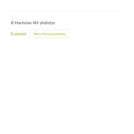
©
Hartolan 4H-yhdistys
Evästeet
Tehty Yhdistysavaimella